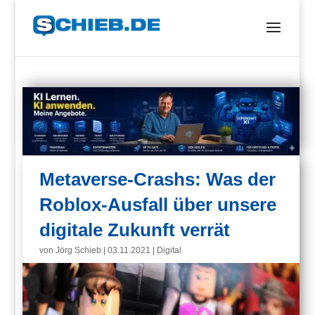
Metaverse-Crashs: Was der
Roblox-Ausfall über unsere
digitale Zukunft verrät
von
Jörg Schieb
|
03.11.2021
|
Digital