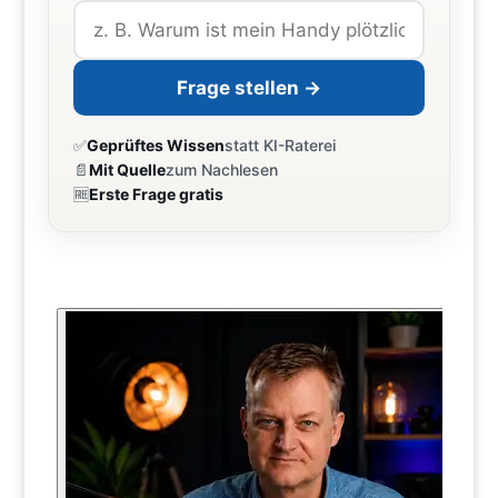
Frage stellen →
✅
Geprüftes Wissen
statt KI-Raterei
📄
Mit Quelle
zum Nachlesen
🆓
Erste Frage gratis