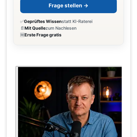
Frage stellen →
✅
Geprüftes Wissen
statt KI-Raterei
📄
Mit Quelle
zum Nachlesen
🆓
Erste Frage gratis