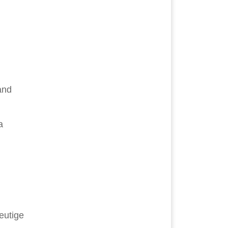
and
a
eutige