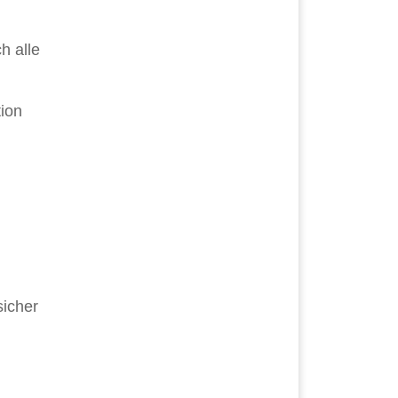
h alle
tion
sicher