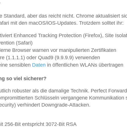
?
 Standard, aber das reicht nicht. Chrome aktualisiert sic
fari mit den macOS/iOS-Updates. Trotzdem solltet ihr:
ktiviert Enhanced Tracking Protection (Firefox), Site Isola
ention (Safari)
erne Browser warnen vor manipulierten Zertifikaten
are (1.1.1.1) oder Quad9 (9.9.9.9) verwenden
eine sensiblen
Daten
in öffentlichen WLANs übertragen
 so viel sicherer?
tlich robuster als die damalige Technik. Perfect Forward
 kompromittierten Schlüsseln vergangene Kommunikation 
ecurity) verhindert Downgrade-Attacken.
it 256-Bit entspricht 3072-Bit RSA