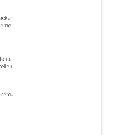
tacken
derne
tente
ellen
 Zero-