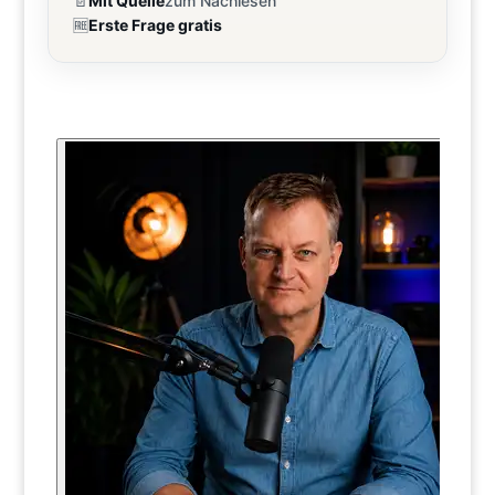
📄
Mit Quelle
zum Nachlesen
🆓
Erste Frage gratis