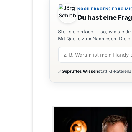
NOCH FRAGEN? FRAG MI
Du hast eine Fra
Stell sie einfach — so, wie sie 
Mit Quelle zum Nachlesen. Die er
✅
Geprüftes Wissen
statt KI-Raterei
📄