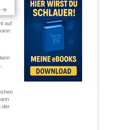
ht auf
kann
dann
,
ichen
kann
 der