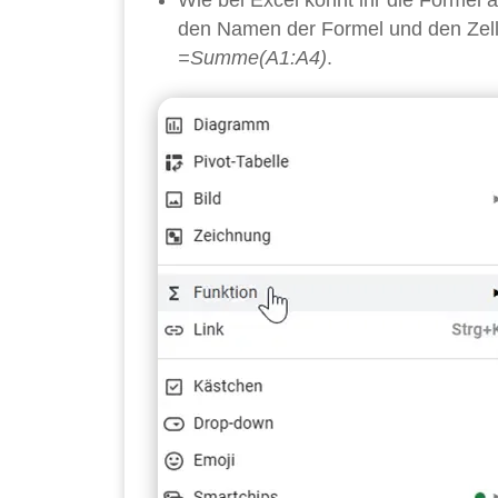
Wie bei Excel könnt ihr die Formel 
den Namen der Formel und den Zellb
=Summe(A1:A4)
.