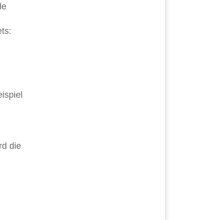
le
ts:
ispiel
rd die