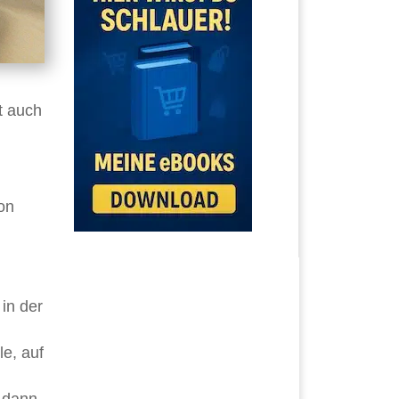
t auch
on
in der
e, auf