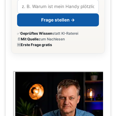
Frage stellen →
✅
Geprüftes Wissen
statt KI-Raterei
📄
Mit Quelle
zum Nachlesen
🆓
Erste Frage gratis