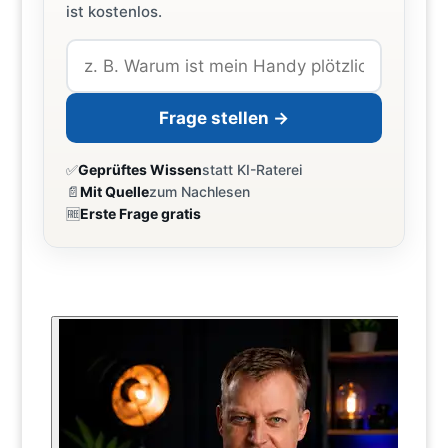
ist kostenlos.
Frage stellen →
✅
Geprüftes Wissen
statt KI-Raterei
📄
Mit Quelle
zum Nachlesen
🆓
Erste Frage gratis