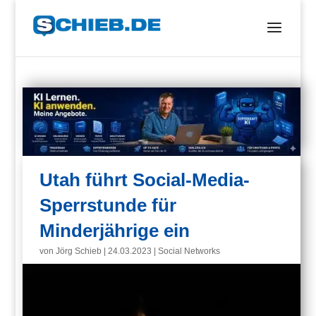
Utah führt Social-Media-
Sperrstunde für
Minderjährige ein
von
Jörg Schieb
|
24.03.2023
|
Social Networks