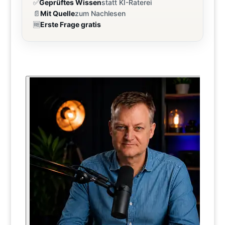
✅
Geprüftes Wissen
statt KI-Raterei
📄
Mit Quelle
zum Nachlesen
🆓
Erste Frage gratis