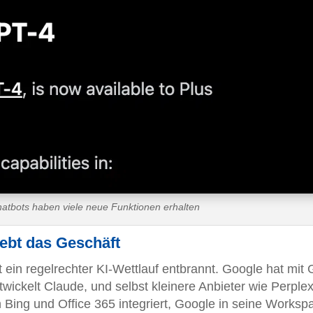
atbots haben viele neue Funktionen erhalten
ebt das Geschäft
ein regelrechter KI-Wettlauf entbrannt. Google hat mit 
twickelt Claude, und selbst kleinere Anbieter wie Perplex
Bing und Office 365 integriert, Google in seine Worksp