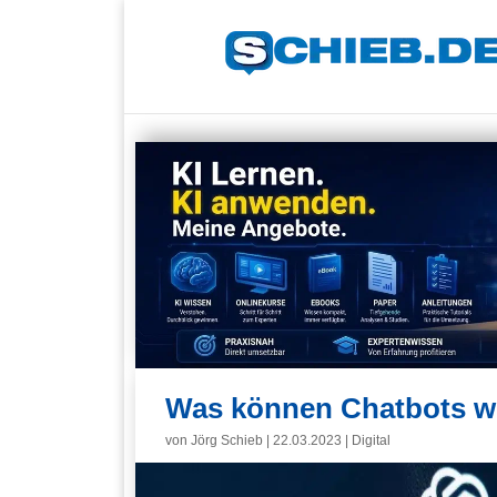
Was können Chatbots wi
von
Jörg Schieb
|
22.03.2023
|
Digital