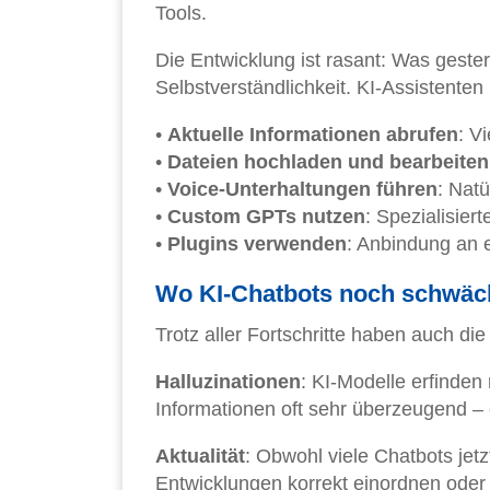
Tools.
Die Entwicklung ist rasant: Was geste
Selbstverständlichkeit. KI-Assistenten
•
Aktuelle Informationen abrufen
: V
•
Dateien hochladen und bearbeiten
•
Voice-Unterhaltungen führen
: Nat
•
Custom GPTs nutzen
: Spezialisier
•
Plugins verwenden
: Anbindung an 
Wo KI-Chatbots noch schwäc
Trotz aller Fortschritte haben auch d
Halluzinationen
: KI-Modelle erfinden
Informationen oft sehr überzeugend –
Aktualität
: Obwohl viele Chatbots jet
Entwicklungen korrekt einordnen oder