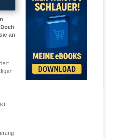
n
. Doch
sie an
dert.
digen
KI-
ierung