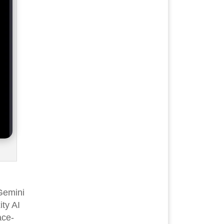
Gemini
ity AI
ace-