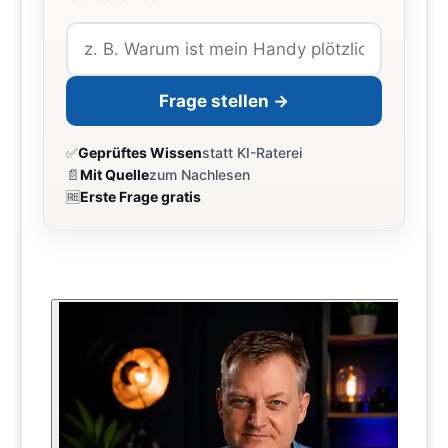
Frage stellen →
✅
Geprüftes Wissen
statt KI-Raterei
📄
Mit Quelle
zum Nachlesen
🆓
Erste Frage gratis