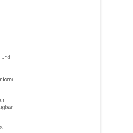
n und
enform
ür
fügbar
es