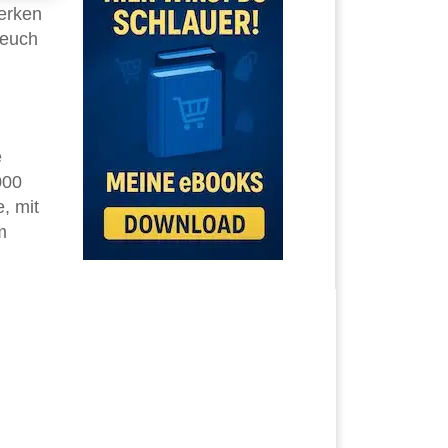
werken
 euch
e
000
, mit
m