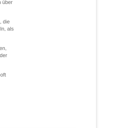
n über
, die
n, als
en,
der
oft