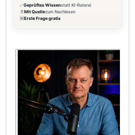
✅
Geprüftes Wissen
statt KI-Raterei
📄
Mit Quelle
zum Nachlesen
🆓
Erste Frage gratis