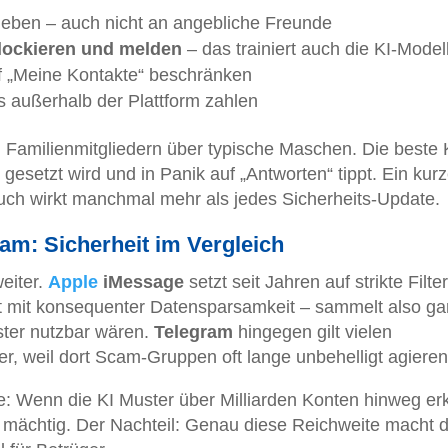
geben – auch nicht an angebliche Freunde
lockieren und melden
– das trainiert auch die KI-Model
auf „Meine Kontakte“ beschränken
 außerhalb der Plattform zahlen
n Familienmitgliedern über typische Maschen. Die beste 
esetzt wird und in Panik auf „Antworten“ tippt. Ein kur
ch wirkt manchmal mehr als jedes Sicherheits-Update.
am: Sicherheit im Vergleich
weiter.
Apple
iMessage
setzt seit Jahren auf strikte Filte
 mit konsequenter Datensparsamkeit – sammelt also gar
ster nutzbar wären.
Telegram
hingegen gilt vielen
er, weil dort Scam-Gruppen oft lange unbehelligt agieren
te: Wenn die KI Muster über Milliarden Konten hinweg er
mächtig. Der Nachteil: Genau diese Reichweite macht d