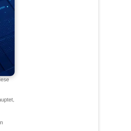
Diese
uptet,
en