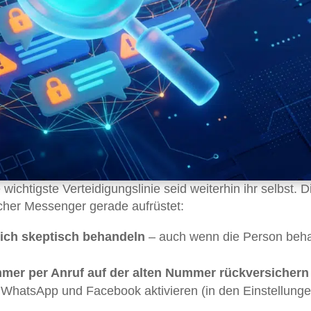
 wichtigste Verteidigungslinie seid weiterhin ihr selbst. 
cher Messenger gerade aufrüstet:
ch skeptisch behandeln
– auch wenn die Person beha
mmer per Anruf auf der alten Nummer rückversichern
 WhatsApp und Facebook aktivieren (in den Einstellung