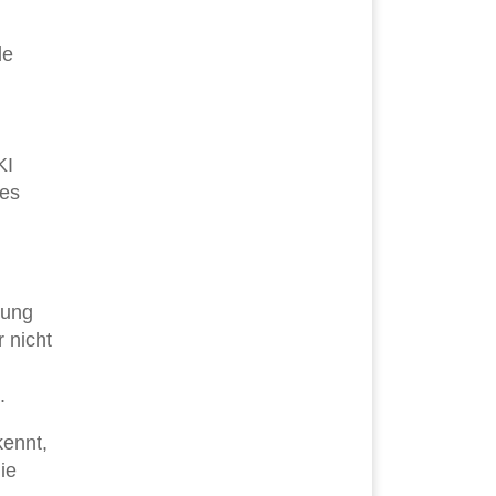
le
KI
zes
rung
 nicht
.
kennt,
ie