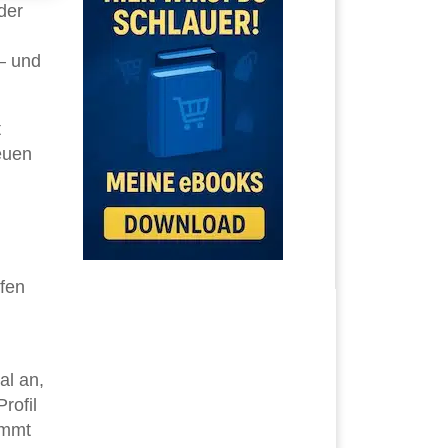
der
– und
t
euen
fen
al an,
rofil
ommt