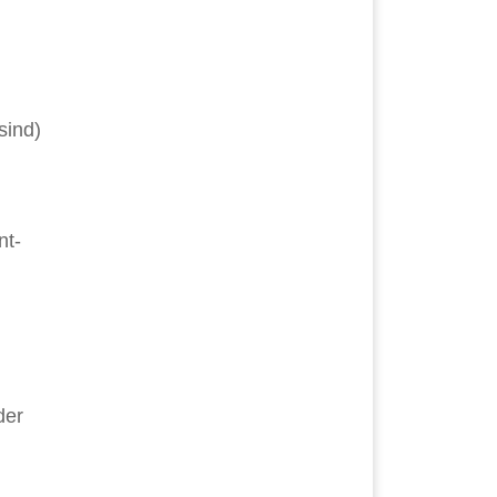
sind)
nt-
der