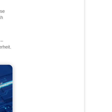
ise
ch
 –
rheit.