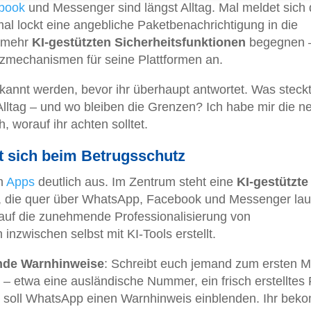
book
und Messenger sind längst Alltag. Mal meldet sich 
l lockt eine angebliche Paketbenachrichtigung in die
t mehr
KI-gestützten Sicherheitsfunktionen
begegnen 
zmechanismen für seine Plattformen an.
rkannt werden, bevor ihr überhaupt antwortet. Was steck
 Alltag – und wo bleiben die Grenzen? Ich habe mir die n
 worauf ihr achten solltet.
 sich beim Betrugsschutz
en
Apps
deutlich aus. Im Zentrum steht eine
KI-gestützte
, die quer über WhatsApp, Facebook und Messenger lau
 auf die zunehmende Professionalisierung von
nzwischen selbst mit KI-Tools erstellt.
nde Warnhinweise
: Schreibt euch jemand zum ersten M
 etwa eine ausländische Nummer, ein frisch erstelltes P
– soll WhatsApp einen Warnhinweis einblenden. Ihr bek