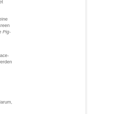
et
eine
creen
te
Pig-
lace-
werden
darum,