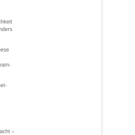
hkeit
onders
iese
ream-
el-
acht –