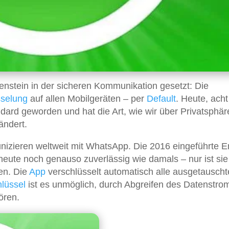
enstein in der sicheren Kommunikation gesetzt: Die
sselung
auf allen Mobilgeräten – per
Default
. Heute, acht
dard geworden und hat die Art, wie wir über Privatsphär
ändert.
izieren weltweit mit WhatsApp. Die 2016 eingeführte E
heute noch genauso zuverlässig wie damals – nur ist sie
den. Die
App
verschlüsselt automatisch alle ausgetausch
lüssel
ist es unmöglich, durch Abgreifen des Datenstro
ören.