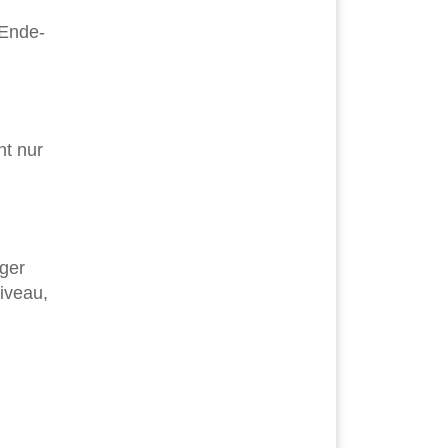
-Ende-
ht nur
nger
iveau,