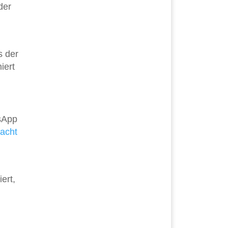
der
s der
iert
tsApp
acht
ert,