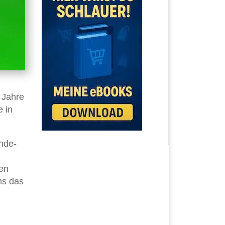
 Jahre
e in
nde-
ten
ms das