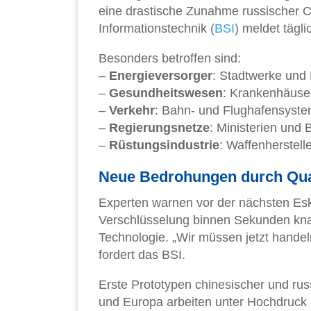
eine drastische Zunahme russischer Cy
Informationstechnik (
BSI
) meldet tägli
Besonders betroffen sind:
–
Energieversorger
: Stadtwerke und 
–
Gesundheitswesen
: Krankenhäuse
–
Verkehr
: Bahn- und Flughafensyst
–
Regierungsnetze
: Ministerien und
–
Rüstungsindustrie
: Waffenherstelle
Neue Bedrohungen durch Qu
Experten warnen vor der nächsten Es
Verschlüsselung binnen Sekunden kna
Technologie. „Wir müssen jetzt hande
fordert das BSI.
Erste Prototypen chinesischer und ru
und Europa arbeiten unter Hochdruck 