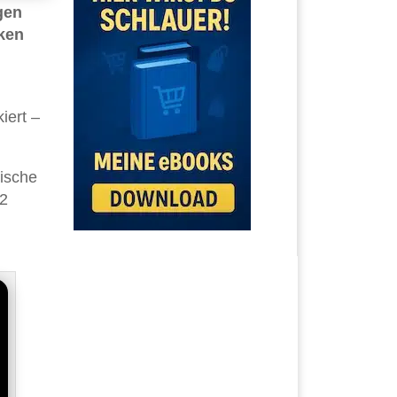
gen
cken
iert –
nische
22