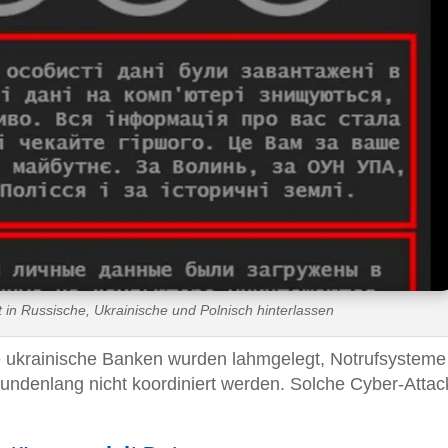
 in Russische, Ukrainische und Polnisch hinterlassen
ße ukrainische Banken wurden lahmgelegt, Notrufsysteme
undenlang nicht koordiniert werden. Solche Cyber-Atta