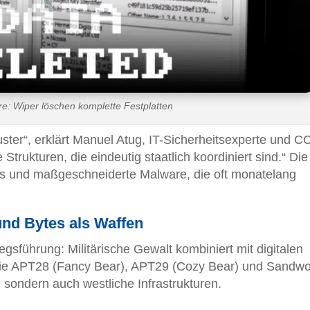
e: Wiper löschen komplette Festplatten
uster“, erklärt Manuel Atug, IT-Sicherheitsexperte und C
 Strukturen, die eindeutig staatlich koordiniert sind.“ Die
ts und maßgeschneiderte Malware, die oft monatelang
und Bytes als Waffen
egsführung: Militärische Gewalt kombiniert mit digitalen
wie APT28 (Fancy Bear), APT29 (Cozy Bear) und Sandw
, sondern auch westliche Infrastrukturen.