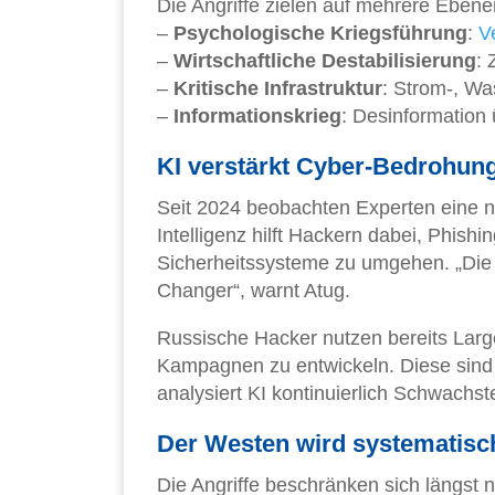
Die Angriffe zielen auf mehrere Ebene
–
Psychologische Kriegsführung
:
V
–
Wirtschaftliche Destabilisierung
: 
–
Kritische Infrastruktur
: Strom-, W
–
Informationskrieg
: Desinformation 
KI verstärkt Cyber-Bedrohun
Seit 2024 beobachten Experten eine ne
Intelligenz hilft Hackern dabei, Phish
Sicherheitssysteme zu umgehen. „Die 
Changer“, warnt Atug.
Russische Hacker nutzen bereits Larg
Kampagnen zu entwickeln. Diese sind 
analysiert KI kontinuierlich Schwachst
Der Westen wird systematisc
Die Angriffe beschränken sich längst n