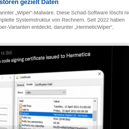
tören gezielt Daten
annter „Wiper“-Malware. Diese Schad-Software löscht ni
komplette Systemstruktur von Rechnern. Seit 2022 haben
er-Varianten entdeckt, darunter „HermeticWiper“,