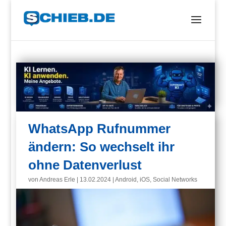
WhatsApp Rufnummer
ändern: So wechselt ihr
ohne Datenverlust
von
Andreas Erle
|
13.02.2024
|
Android
,
iOS
,
Social Networks