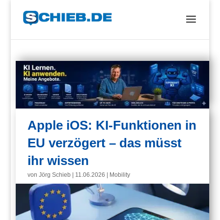
Apple iOS: KI-Funktionen in
EU verzögert – das müsst
ihr wissen
von
Jörg Schieb
|
11.06.2026
|
Mobility