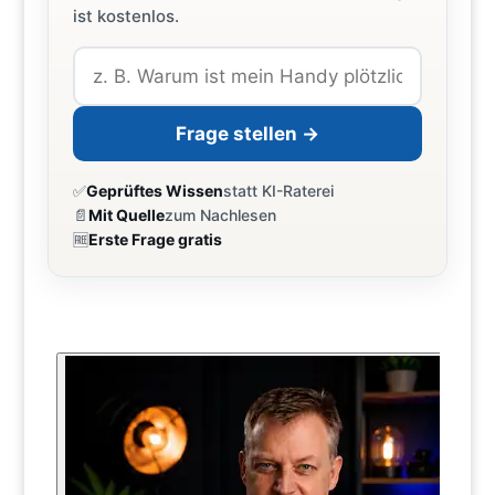
ist kostenlos.
Frage stellen →
✅
Geprüftes Wissen
statt KI-Raterei
📄
Mit Quelle
zum Nachlesen
🆓
Erste Frage gratis