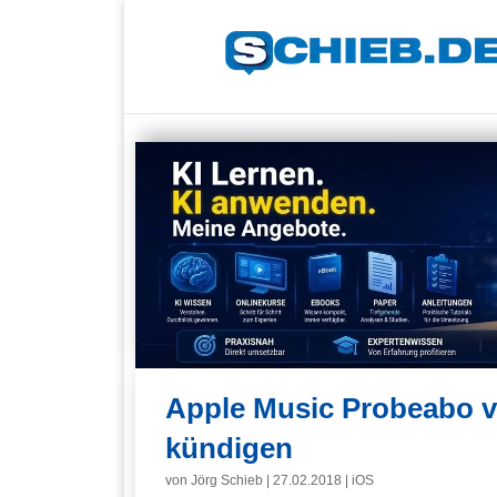
Apple Music Probeabo v
kündigen
von
Jörg Schieb
|
27.02.2018
|
iOS