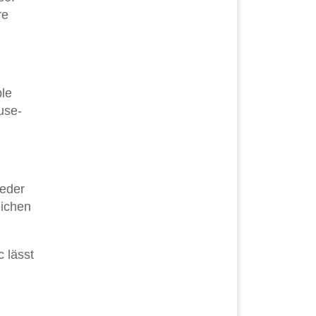
re
ple
use-
ieder
lichen
 lässt