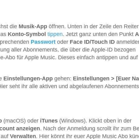
hst die
Musik-App
öffnen. Unten in der Zeile den Reite
das
Konto-Symbol
tippen
. Jetzt ganz unten den Punkt
A
sprechenden
Passwort
oder
Face ID/Touch ID
anmelde
stung aller Abonnements, die über die Apple-ID bezogen
-Abo für Apple Music. Dieses einfach antippen und auf
ie
Einstellungen-App
gehen:
Einstellungen > [Euer N
Hier seht ihr alle aktiven und abgelaufenen Abonnements
p
(macOS) oder
iTunes
(Windows). Klickt oben in der
count anzeigen
. Nach der Anmeldung scrollt ihr zum B
auf
Verwalten
. Hier könnt ihr euer Apple Music Abo kü