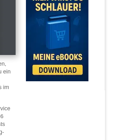
en,
u ein
s im
vice
 6
ts
g-