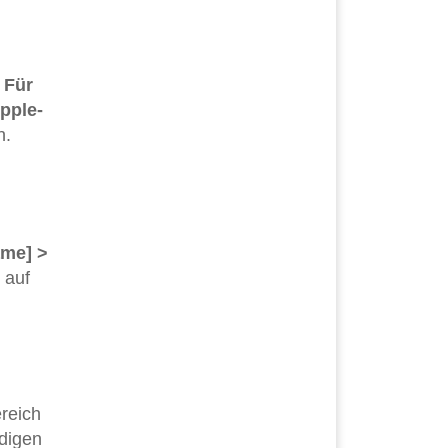
r
Für
pple-
n.
ame] >
 auf
ereich
ndigen