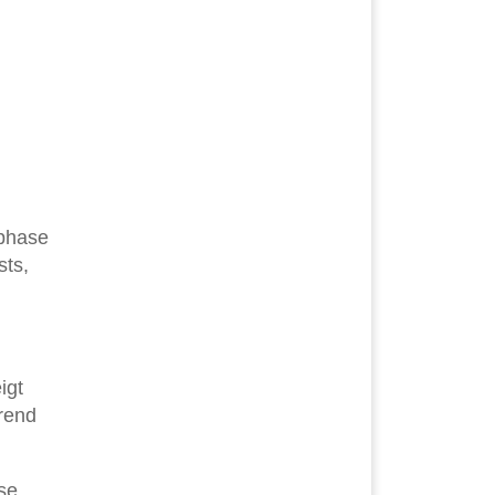
tphase
sts,
igt
rend
se.