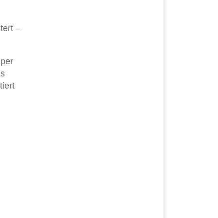
tert –
 per
as
iert