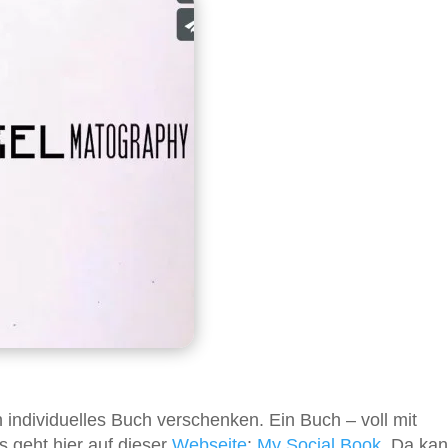
ndividuelles Buch verschenken. Ein Buch – voll mit
 geht hier auf dieser
Webseite
:
My Social Book
. Da ka