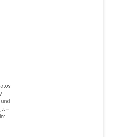
fotos
y
 und
ja –
 im