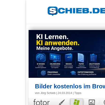
Bilder kostenlos im Bro
von
Jörg Schieb
|
24.03.2014
|
Tipps