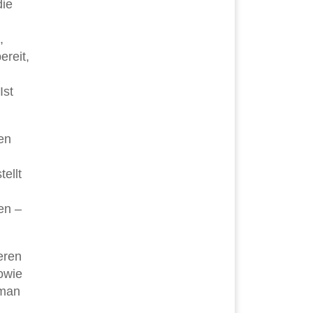
die
,
ereit,
Ist
en
ellt
en –
eren
owie
 man