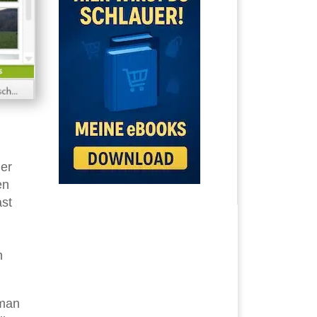
der
en
ast
n
 man