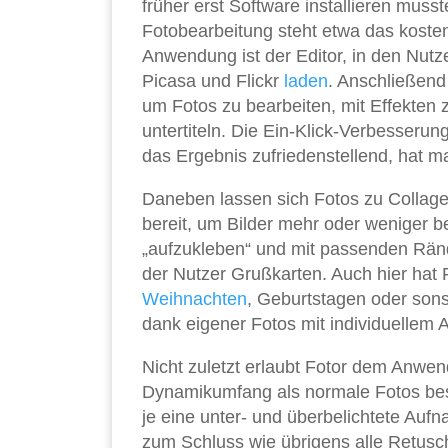
früher erst Software installieren musst
Fotobearbeitung steht etwa das kostenl
Anwendung ist der Editor, in den Nutz
Picasa und Flickr
laden
. Anschließend
um Fotos zu bearbeiten, mit Effekten z
untertiteln. Die Ein-Klick-Verbesserung
das Ergebnis zufriedenstellend, hat 
Daneben lassen sich Fotos zu Colla
bereit, um Bilder mehr oder weniger b
„aufzukleben“ und mit passenden Rände
der Nutzer Grußkarten. Auch hier hat 
Weihnachten
, Geburtstagen oder son
dank eigener Fotos mit individuellem A
Nicht zuletzt erlaubt Fotor dem Anwen
Dynamikumfang als normale Fotos besi
je eine unter- und überbelichtete Au
zum Schluss wie übrigens alle Retusc