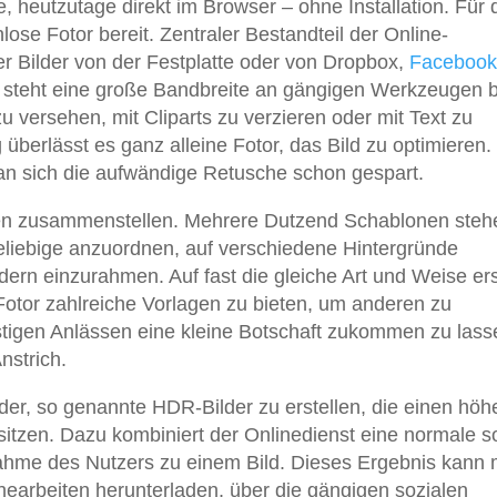
e, heutzutage direkt im Browser – ohne Installation. Für 
ose Fotor bereit. Zentraler Bestandteil der Online-
er Bilder von der Festplatte oder von Dropbox,
Facebook
 steht eine große Bandbreite an gängigen Werkzeugen b
u versehen, mit Cliparts zu verzieren oder mit Text zu
 überlässt es ganz alleine Fotor, das Bild zu optimieren. 
man sich die aufwändige Retusche schon gespart.
gen zusammenstellen. Mehrere Dutzend Schablonen steh
eliebige anzuordnen, auf verschiedene Hintergründe
rn einzurahmen. Auf fast die gleiche Art und Weise erst
Fotor zahlreiche Vorlagen zu bieten, um anderen zu
stigen Anlässen eine kleine Botschaft zukommen zu lass
nstrich.
der, so genannte HDR-Bilder zu erstellen, die einen höh
tzen. Dazu kombiniert der Onlinedienst eine normale s
fnahme des Nutzers zu einem Bild. Dieses Ergebnis kann
hearbeiten herunterladen, über die gängigen sozialen