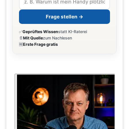
Frage stellen →
✅
Geprüftes Wissen
statt KI-Raterei
📄
Mit Quelle
zum Nachlesen
🆓
Erste Frage gratis