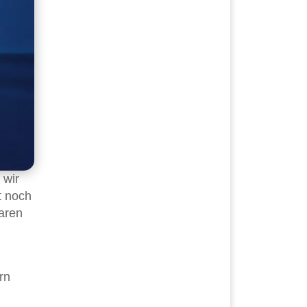
 wir
t noch
aren
rn