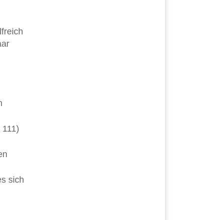
freich
aar
n
 111)
en
es sich