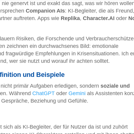
, nie genervt ist und exakt das sagt, was wir hören wolle
versprechen
Companion AIs
: KI-Begleiter, die als Freund
rtner auftreten. Apps wie
Replika
,
Character.AI
oder
N
 lauern Risiken, die Forschende und Verbraucherschütze
en zeichnen ein durchwachsenes Bild: emotionale
d fragwürdige Empfehlungen in Krisensituationen. Ich e
d, wer sie nutzt und worauf ihr achten solltet.
nition und Beispiele
 nicht primär Aufgaben erledigen, sondern
soziale und
len. Während
ChatGPT
oder
Gemini
als Assistenten konz
 Gespräche, Beziehung und Gefühle.
 sich als KI-Begleiter, der für Nutzer da ist und zuhört