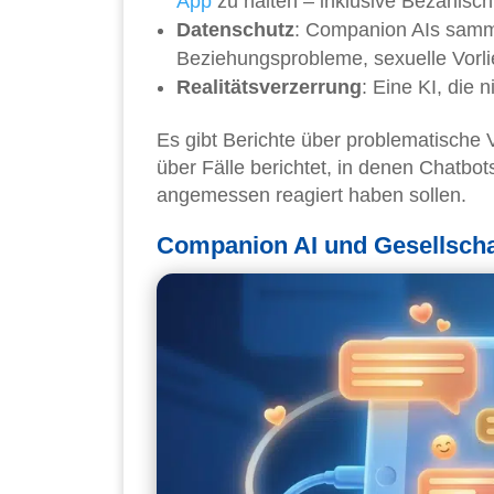
App
zu halten – inklusive Bezahlsch
Datenschutz
: Companion AIs samm
Beziehungsprobleme, sexuelle Vorlie
Realitätsverzerrung
: Eine KI, die 
Es gibt Berichte über problematisch
über Fälle berichtet, in denen Chatbot
angemessen reagiert haben sollen.
Companion AI und Gesellschaf