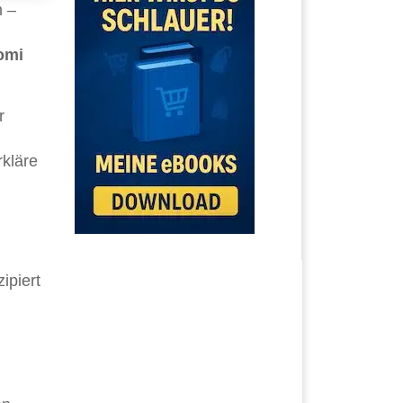
n –
,
omi
r
rkläre
ipiert