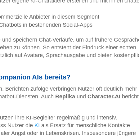
utzer eigene KI-Charaktere erstellen und mit ihnen chatt
ommerzielle Anbieter in diesem Segment
Chatbots in bestehenden Social-Apps
 und speichern Chat-Verläufe, um auf frühere Gespräch
gehen zu können. So entsteht der Eindruck einer echten
tzlich auf Avatare, Sprachausgabe und bieten kostenpfli
ompanion AIs bereits?
 Berichten zufolge verbringen Nutzer oft deutlich mehr Z
hatbot-Diensten. Auch
Replika
und
Character.AI
berich
tzen ihre KI-Begleiter regelmäßig und intensiv.
ass Nutzer die
KI
als Ersatz für menschliche Kontakte
zialer Angst oder in Lebenskrisen. Insbesondere jüngere