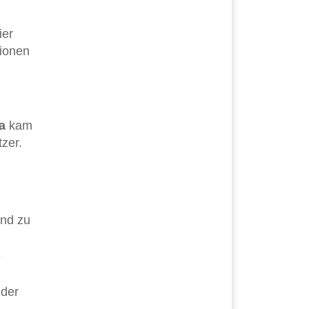
ier
ionen
a
kam
tzer.
lnd zu
e
 der