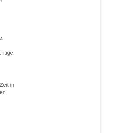
en
e,
chtige
eit in
ten