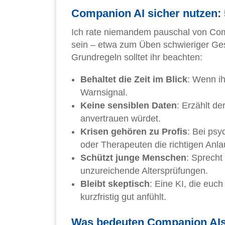
Companion AI sicher nutzen:
Ich rate niemandem pauschal von Comp
sein – etwa zum Üben schwieriger Ges
Grundregeln solltet ihr beachten:
Behaltet die Zeit im Blick
: Wenn ihr
Warnsignal.
Keine sensiblen Daten
: Erzählt d
anvertrauen würdet.
Krisen gehören zu Profis
: Bei psy
oder Therapeuten die richtigen Anla
Schützt junge Menschen
: Sprecht
unzureichende Altersprüfungen.
Bleibt skeptisch
: Eine KI, die euch
kurzfristig gut anfühlt.
Was bedeuten Companion AIs 