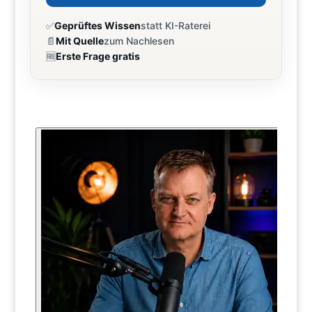
✅
Geprüftes Wissen
statt KI-Raterei
📄
Mit Quelle
zum Nachlesen
🆓
Erste Frage gratis