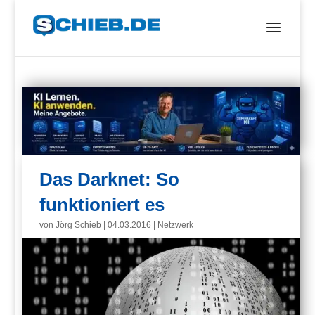
Das Darknet: So
funktioniert es
von
Jörg Schieb
|
04.03.2016
|
Netzwerk