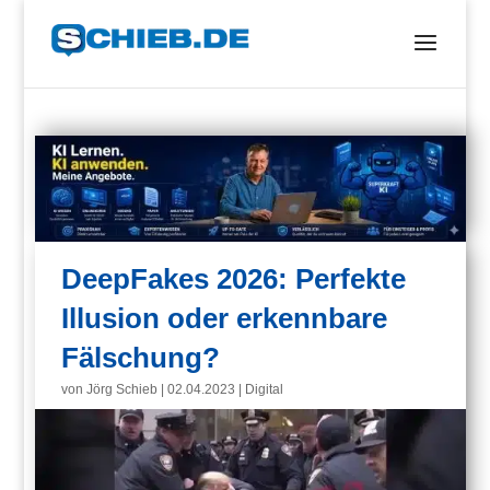
DeepFakes 2026: Perfekte
Illusion oder erkennbare
Fälschung?
von
Jörg Schieb
|
02.04.2023
|
Digital