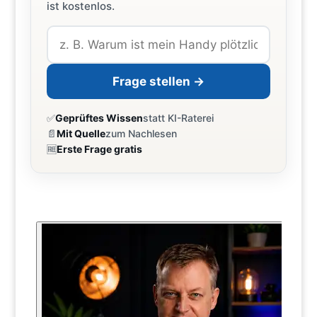
ist kostenlos.
Frage stellen →
✅
Geprüftes Wissen
statt KI-Raterei
📄
Mit Quelle
zum Nachlesen
🆓
Erste Frage gratis