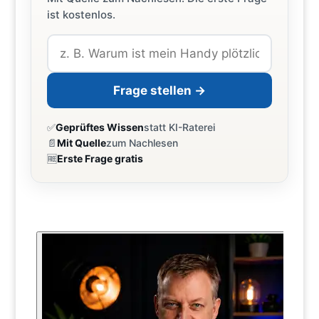
ist kostenlos.
Frage stellen →
✅
Geprüftes Wissen
statt KI-Raterei
📄
Mit Quelle
zum Nachlesen
🆓
Erste Frage gratis