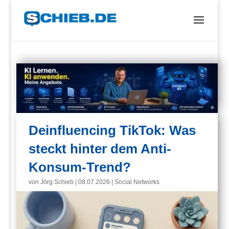
Deinfluencing TikTok: Was
steckt hinter dem Anti-
Konsum-Trend?
von
Jörg Schieb
|
08.07.2026
|
Social Networks