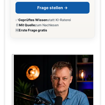
Frage stellen →
✅
Geprüftes Wissen
statt KI-Raterei
📄
Mit Quelle
zum Nachlesen
🆓
Erste Frage gratis