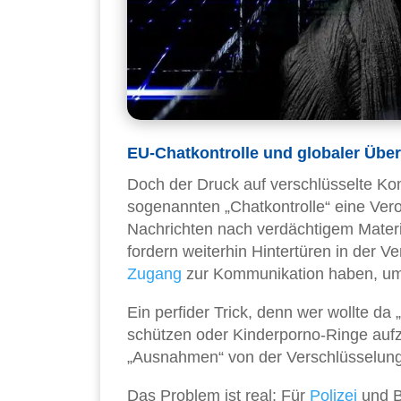
EU-Chatkontrolle und globaler Üb
Doch der Druck auf verschlüsselte Ko
sogenannten „Chatkontrolle“ eine Vero
Nachrichten nach verdächtigem Materi
fordern weiterhin Hintertüren in der
Zugang
zur Kommunikation haben, um 
Ein perfider Trick, denn wer wollte d
schützen oder Kinderporno-Ringe aufz
„Ausnahmen“ von der Verschlüsselung
Das Problem ist real: Für
Polizei
und B