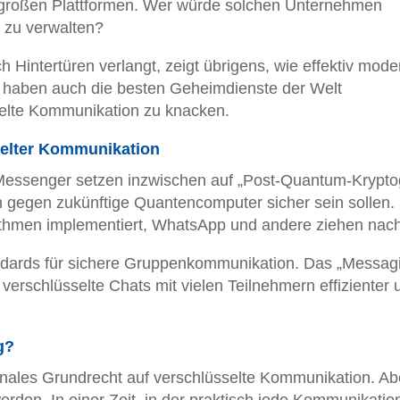
 großen Plattformen. Wer würde solchen Unternehmen
n zu verwalten?
 Hintertüren verlangt, zeigt übrigens, wie effektiv mode
ar haben auch die besten Geheimdienste der Welt
sselte Kommunikation zu knacken.
selter Kommunikation
e Messenger setzen inzwischen auf „Post-Quantum-Kryptog
h gegen zukünftige Quantencomputer sicher sein sollen. 
ithmen implementiert, WhatsApp und andere ziehen nach
andards für sichere Gruppenkommunikation. Das „Messag
verschlüsselte Chats mit vielen Teilnehmern effizienter 
g?
tionales Grundrecht auf verschlüsselte Kommunikation. Ab
t werden. In einer Zeit, in der praktisch jede Kommunikatio