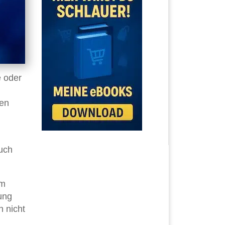
e oder
gen
uch
im
ung
h nicht