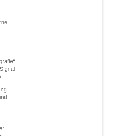
rne
rafie“
Signal
.
ing
und
er
n