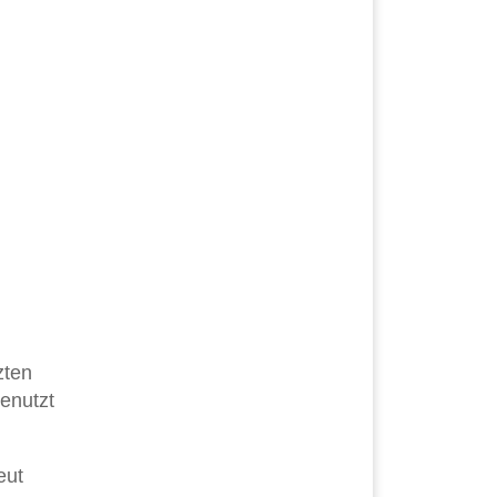
zten
enutzt
eut