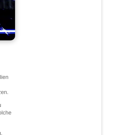
lien
zen.
u
olche
,