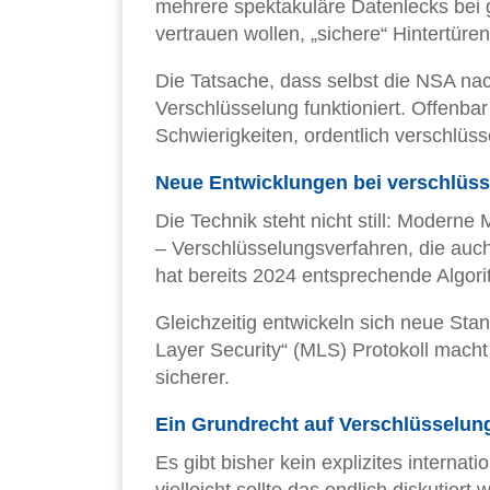
mehrere spektakuläre Datenlecks bei
vertrauen wollen, „sichere“ Hintertüre
Die Tatsache, dass selbst die NSA nach
Verschlüsselung funktioniert. Offenb
Schwierigkeiten, ordentlich verschlü
Neue Entwicklungen bei verschlüs
Die Technik steht nicht still: Modern
– Verschlüsselungsverfahren, die auc
hat bereits 2024 entsprechende Algor
Gleichzeitig entwickeln sich neue St
Layer Security“ (MLS) Protokoll macht 
sicherer.
Ein Grundrecht auf Verschlüsselun
Es gibt bisher kein explizites interna
vielleicht sollte das endlich diskutier