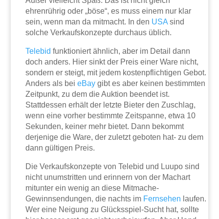
Außer vielleicht Spaß. Das ist nicht gleich
ehrenrührig oder „böse“, es muss einem nur klar
sein, wenn man da mitmacht. In den
USA
sind
solche Verkaufskonzepte durchaus üblich.
Telebid
funktioniert ähnlich, aber im Detail dann
doch anders. Hier sinkt der Preis einer Ware nicht,
sondern er steigt, mit jedem kostenpflichtigen Gebot.
Anders als bei
eBay
gibt es aber keinen bestimmten
Zeitpunkt, zu dem die Auktion beendet ist.
Stattdessen erhält der letzte Bieter den Zuschlag,
wenn eine vorher bestimmte Zeitspanne, etwa 10
Sekunden, keiner mehr bietet. Dann bekommt
derjenige die Ware, der zuletzt geboten hat- zu dem
dann gültigen Preis.
Die Verkaufskonzepte von Telebid und Luupo sind
nicht unumstritten und erinnern von der Machart
mitunter ein wenig an diese Mitmache-
Gewinnsendungen, die nachts im
Fernsehen
laufen.
Wer eine Neigung zu Glücksspiel-Sucht hat, sollte