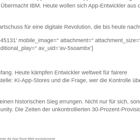
n Übermacht IBM. Heute wollen sich App-Entwickler aus 
tschuss für eine digitale Revolution, die bis heute nach
7745131′ mobile_image=“ attachment=“ attachment_size=
onditional_play=“ av_uid=’av-5soambx‘]
fang. Heute kämpfen Entwickler weltweit für fairere
lle: KI-App-Stores und die Frage, wer die Kontrolle übe
nen historischen Sieg errungen. Nicht nur für sich, so
ity. Die Zeiten der unkontrollierten 30-Prozent-Provis
nite die App-Store-Welt revolutionierte