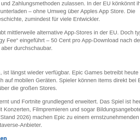
s und Zahlungsmethoden zulassen. In der EU könkönnt i
runterladen – ohne Umweg über Apples App Store. Die
chichte, zumindest für viele Entwickler.
ubt mittlerweile alternative App-Stores in der EU. Doch t
gy Fee“ eingeführt – 50 Cent pro App-Download nach d
, aber durchschaubar.
e, ist längst wieder verfügbar. Epic Games betreibt heute
 auf mobilen Geräten. Spieler können Items direkt bei 
 über die großen Stores.
ernt und Fortnite grundlegend erweitert. Das Spiel ist he
it Konzerten, Filmpremieren und sogar Bildungsangebot
er (Stand 2026) machen Epic zu einem ernstzunehmenden
averse-Anbieter.
gen