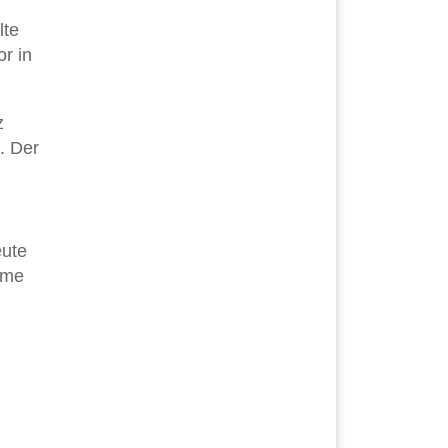
lte
or in
z
. Der
eute
ame