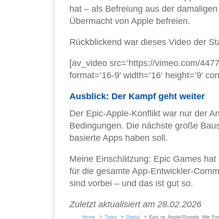
hat – als Befreiung aus der damalige
Übermacht von Apple befreien.
Rückblickend war dieses Video der Star
[av_video src=’https://vimeo.com/44
format=’16-9′ width=’16‘ height=’9′ c
Ausblick: Der Kampf geht weiter
Der Epic-Apple-Konflikt war nur der An
Bedingungen. Die nächste große Bauste
basierte Apps haben soll.
Meine Einschätzung: Epic Games hat ei
für die gesamte App-Entwickler-Commun
sind vorbei – und das ist gut so.
Zuletzt aktualisiert am 28.02.2026
Home
Tipps
Digital
Epic vs. Apple/Google: Wie Fort