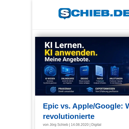
Epic vs. Apple/Google: 
revolutionierte
von
Jörg Schieb
|
14.08.2020
|
Digital