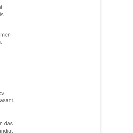
t
ls
ommen
.
es
asant.
an das
ündigt