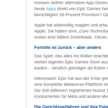
müssen seither alternative App-Store
heute
Apps
direkt von Epic Games he
berüchtigten 30 Prozent Provision? Ges
Apple hat widerwillig reagiert und erla
Apple: Sie haben eine „Core Technolo
ersten eine Million Downloads. Clever
Fortnite ist zurück – aber anders
Das Spiel, das alles ins Rollen bracht
seinen eigenen Epic Games Store auch
kaufen – deutlich günstiger als früher
Interessant: Epic hat aus der Krise gel
eine komplette Metaverse-Plattform m
Die 400 Millionen registrierten Nutz
Konkurrenten für Meta und andere Met
Die Gerichtsverfahren und ihre Fol