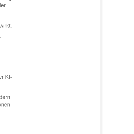
der
wirkt.
“
r KI-
ndern
ionen