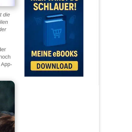
t die
ilen
der
der
 noch
 App-