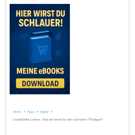
Home
Tipps
Digital
CrowdStrike-Lehren: Sind wir bereit für den nächsten IT-Kollaps?