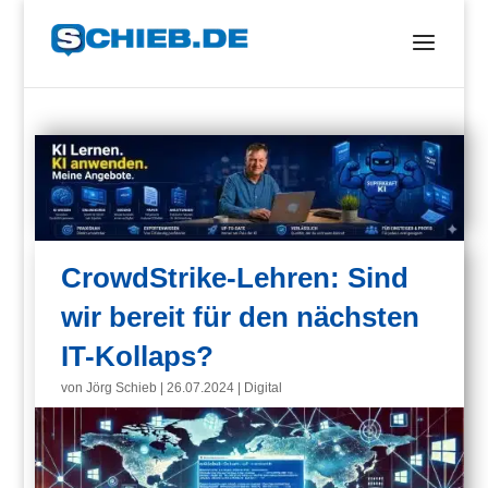
CrowdStrike-Lehren: Sind
wir bereit für den nächsten
IT-Kollaps?
von
Jörg Schieb
|
26.07.2024
|
Digital