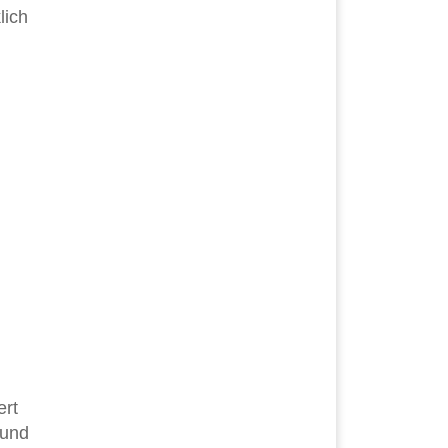
lich
ert
 und