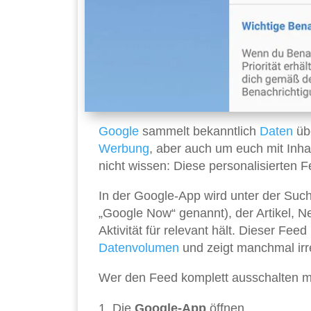
Google
sammelt bekanntlich
Daten
übe
Werbung
, aber auch um euch mit Inha
nicht wissen: Diese personalisierten F
In der Google-App wird unter der Such
„Google Now“ genannt), der Artikel, N
Aktivität für relevant hält. Dieser Fee
Datenvolumen
und zeigt manchmal irre
Wer den Feed komplett ausschalten mö
Die
Google-App
öffnen