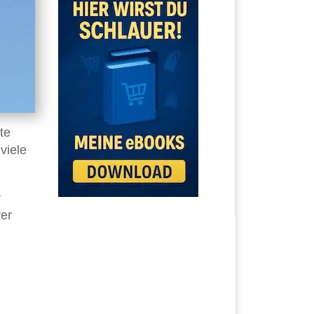
te
viele
r
rer