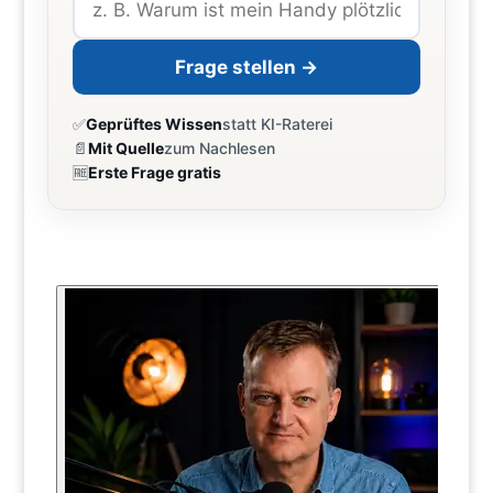
Frage stellen →
✅
Geprüftes Wissen
statt KI-Raterei
📄
Mit Quelle
zum Nachlesen
🆓
Erste Frage gratis