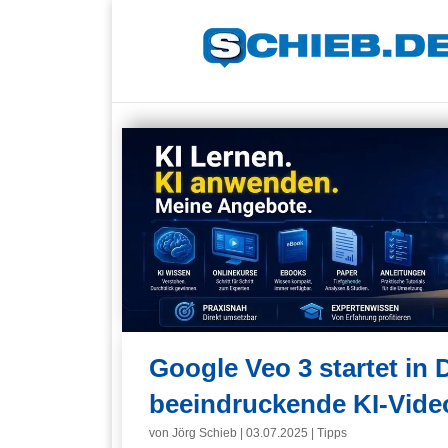
Google Veo 3 startet in 
beeindruckende KI-Vide
von
Jörg Schieb
|
03.07.2025
|
Tipps