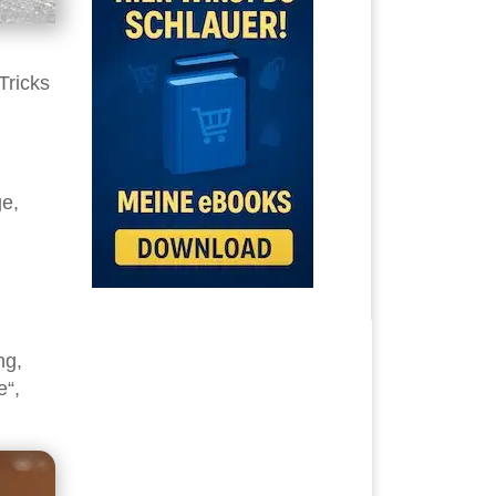
Tricks
ge,
ng,
e“,