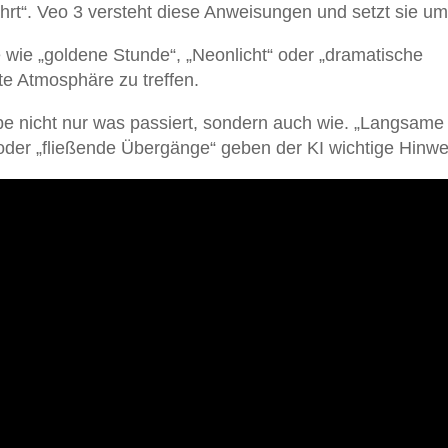
t“. Veo 3 versteht diese Anweisungen und setzt sie um
 wie „goldene Stunde“, „Neonlicht“ oder „dramatische
te Atmosphäre zu treffen.
e nicht nur was passiert, sondern auch wie. „Langsame
oder „fließende Übergänge“ geben der KI wichtige Hinwe