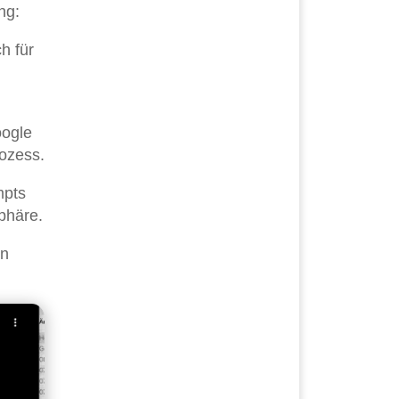
ng:
h für
oogle
rozess.
mpts
phäre.
in