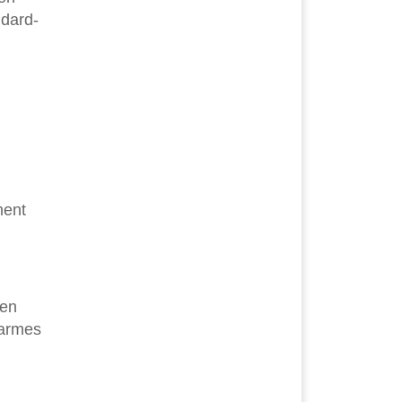
ndard-
ment
gen
warmes