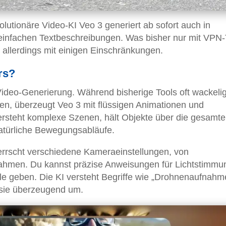
lutionäre Video-KI Veo 3 generiert ab sofort auch in
infachen Textbeschreibungen. Was bisher nur mit VPN-
l – allerdings mit einigen Einschränkungen.
rs?
Video-Generierung. Während bisherige Tools oft wackeli
en, überzeugt Veo 3 mit flüssigen Animationen und
rsteht komplexe Szenen, hält Objekte über die gesamte
natürliche Bewegungsabläufe.
rrscht verschiedene Kameraeinstellungen, von
hmen. Du kannst präzise Anweisungen für Lichtstimmu
le geben. Die KI versteht Begriffe wie „Drohnenaufnahm
t sie überzeugend um.