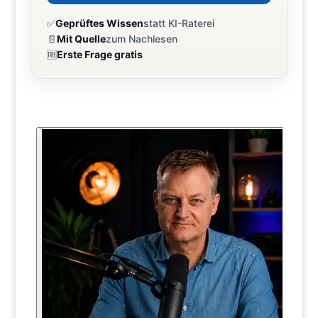
✅
Geprüftes Wissen
statt KI-Raterei
📄
Mit Quelle
zum Nachlesen
🆓
Erste Frage gratis