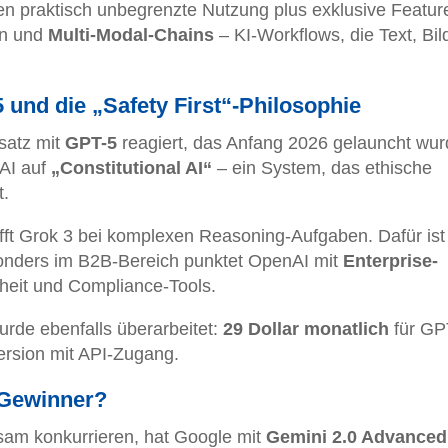
praktisch unbegrenzte Nutzung plus exklusive Featur
en und
Multi-Modal-Chains
– KI-Workflows, die Text, Bil
 und die „Safety First“-Philosophie
satz mit
GPT-5
reagiert, das Anfang 2026 gelauncht wur
nAI auf
„Constitutional AI“
– ein System, das ethische
t.
rifft Grok 3 bei komplexen Reasoning-Aufgaben. Dafür ist
Besonders im B2B-Bereich punktet OpenAI mit
Enterprise-
rheit und Compliance-Tools.
rde ebenfalls überarbeitet:
29 Dollar monatlich
für GP
Version mit API-Zugang.
e Gewinner?
am konkurrieren, hat Google mit
Gemini 2.0 Advanced