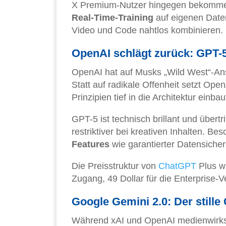
X Premium-Nutzer hingegen bekommen 
Real-Time-Training
auf eigenen Dat
Video und Code nahtlos kombinieren.
OpenAI schlägt zurück: GPT-5
OpenAI hat auf Musks „Wild West“-An
Statt auf radikale Offenheit setzt Ope
Prinzipien tief in die Architektur einbau
GPT-5 ist technisch brillant und übert
restriktiver bei kreativen Inhalten. 
Features
wie garantierter Datensiche
Die Preisstruktur von
ChatGPT
Plus wu
Zugang, 49 Dollar für die Enterprise-
Google Gemini 2.0: Der still
Während xAI und OpenAI medienwirks