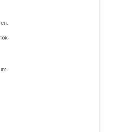
ren.
Tok-
ium-