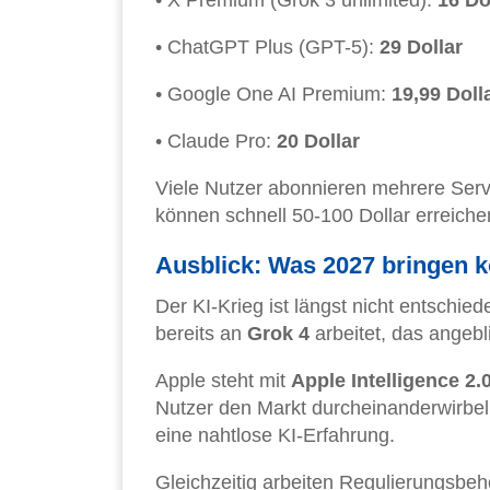
• X Premium (Grok 3 unlimited):
16 Do
• ChatGPT Plus (GPT-5):
29 Dollar
• Google One AI Premium:
19,99 Doll
• Claude Pro:
20 Dollar
Viele Nutzer abonnieren mehrere Servi
können schnell 50-100 Dollar erreiche
Ausblick: Was 2027 bringen 
Der KI-Krieg ist längst nicht entschi
bereits an
Grok 4
arbeitet, das angeb
Apple steht mit
Apple Intelligence 2.
Nutzer den Markt durcheinanderwirbeln
eine nahtlose KI-Erfahrung.
Gleichzeitig arbeiten Regulierungsbeh