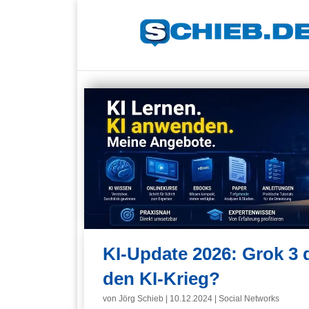
KI-Update 2026: Grok 3 
den KI-Krieg?
von
Jörg Schieb
|
10.12.2024
|
Social Networks