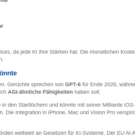
llar
ar
ces, da jede KI ihre Stärken hat. Die monatlichen Koste
n.
könnte
eden. Gerüchte sprechen von
GPT-6
für Ende 2026, währe
lich
AGI-ähnliche Fähigkeiten
haben soll.
0
in den Startlöchern und könnte mit seiner Milliarde iOS-
. Die Integration in iPhone, Mac und Vision Pro verspri
örden weltweit an Gesetzen für KI-Systeme. Der EU AI Ac