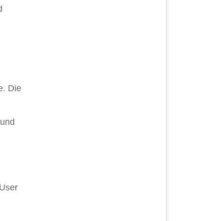
d
. Die
 und
-User