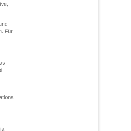
ive,
 und
n. Für
Das
i
ations
ial