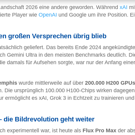
I-Landschaft 2026 eine andere geworden. Während
xAI
mi
ierte Player wie
OpenAI
und Google um ihre Position. E
en großen Versprechen übrig blieb
atsächlich geliefert. Das bereits Ende 2024 angekündigt
uch Gemini Ultra in den meisten Benchmarks deutlich. Di
die damals für Aufsehen sorgte, war nur der Anfang eine
emphis
wurde mittlerweile auf über
200.000 H200 GPU
on. Die ursprünglich 100.000 H100-Chips wirken dagegen
tur ermöglicht es xAI, Grok 3 in Echtzeit zu trainieren und
 die Bildrevolution geht weiter
ch experimentell war, ist heute als
Flux Pro Max
der abs