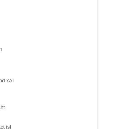
n
nd xAI
cht
t ist