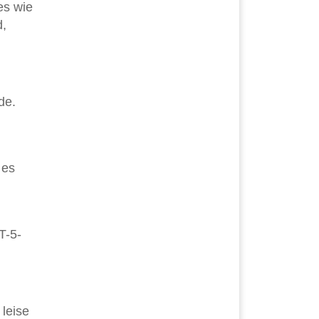
es wie
d,
de.
 es
T-5-
leise