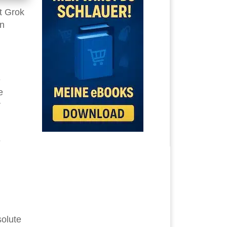
t Grok
in
e
e
r
s
olute