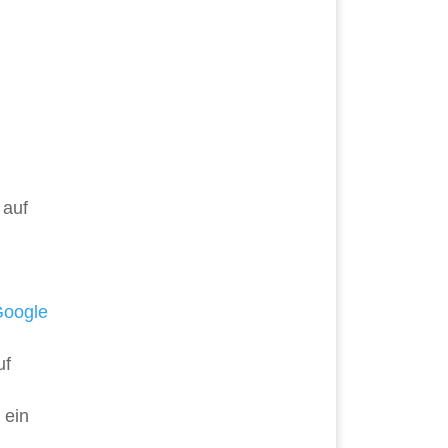
 auf
oogle
uf
 ein