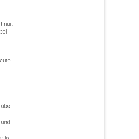
t nur,
bei
m
neute
 über
 und
t in