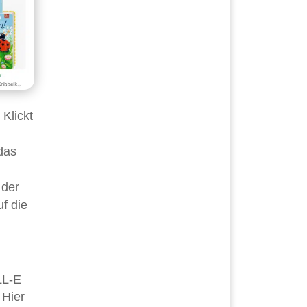
 Klickt
 das
 der
f die
LL-E
 Hier