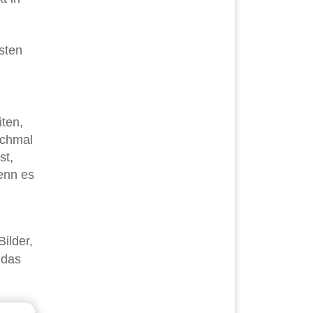
isten
.
ten,
nchmal
st,
enn es
ilder,
 das