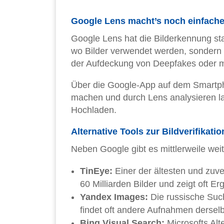
Google Lens macht’s noch einfache
Google Lens hat die Bilderkennung star
wo Bilder verwendet werden, sondern a
der Aufdeckung von Deepfakes oder man
Über die Google-App auf dem Smartpho
machen und durch Lens analysieren la
Hochladen.
Alternative Tools zur Bildverifikatio
Neben Google gibt es mittlerweile weit
TinEye:
Einer der ältesten und zuv
60 Milliarden Bilder und zeigt oft E
Yandex Images:
Die russische Suc
findet oft andere Aufnahmen dersel
Bing Visual Search:
Microsofts Alte