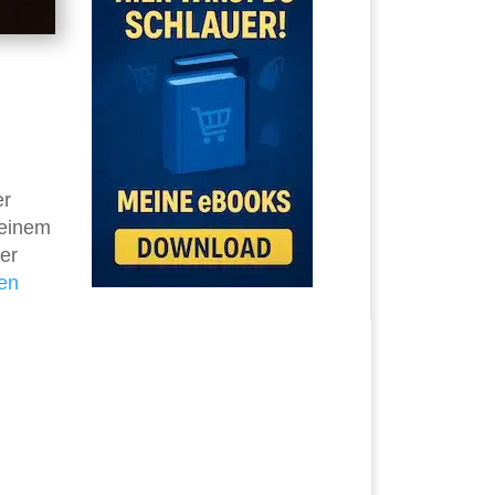
er
 einem
er
en