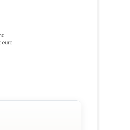
nd
t eure