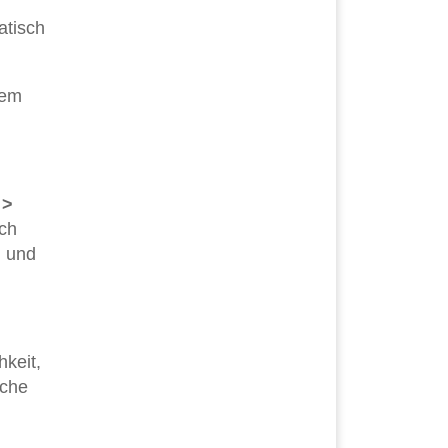
atisch
dem
 >
ach
n und
hkeit,
sche