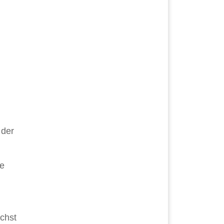
 der
be
chst