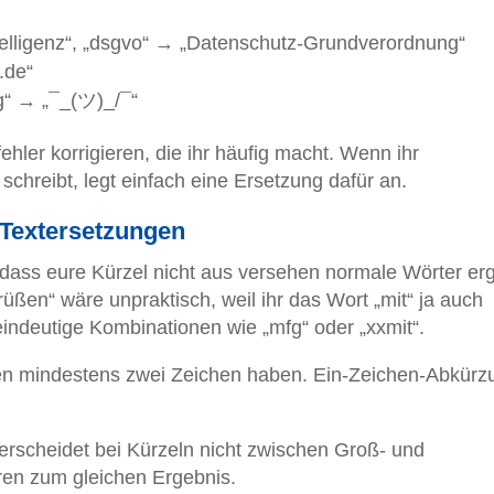
telligenz“, „dsgvo“ → „Datenschutz-Grundverordnung“
.de“
g“ → „¯_(ツ)_/¯“
ehler korrigieren, die ihr häufig macht. Wenn ihr
schreibt, legt einfach eine Ersetzung dafür an.
e Textersetzungen
 dass eure Kürzel nicht aus versehen normale Wörter er
Grüßen“ wäre unpraktisch, weil ihr das Wort „mit“ ja auch
eindeutige Kombinationen wie „mfg“ oder „xxmit“.
ten mindestens zwei Zeichen haben. Ein-Zeichen-Abkür
rscheidet bei Kürzeln nicht zwischen Groß- und
ren zum gleichen Ergebnis.