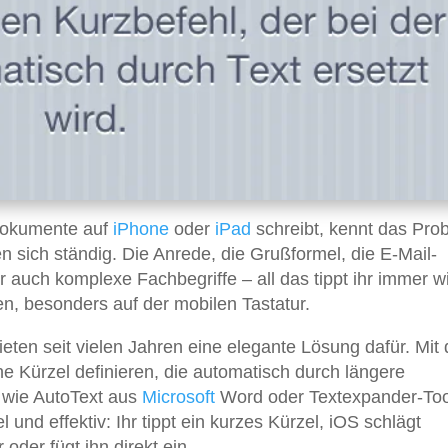
 Dokumente auf
iPhone
oder
iPad
schreibt, kennt das Pro
sich ständig. Die Anrede, die Grußformel, die E-Mail-
r auch komplexe Fachbegriffe – all das tippt ihr immer w
n, besonders auf der mobilen Tastatur.
ten seit vielen Jahren eine elegante Lösung dafür. Mit 
ne Kürzel definieren, die automatisch durch längere
h wie AutoText aus
Microsoft
Word oder Textexpander-To
und effektiv: Ihr tippt ein kurzes Kürzel, iOS schlägt
oder fügt ihn direkt ein.