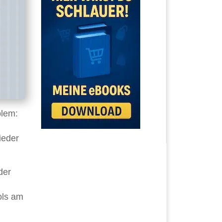
blem:
ieder
der
ols am