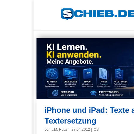
iPhone und iPad: Texte 
Textersetzung
von
J.M. Rütter
|
27.04.2012
|
iOS