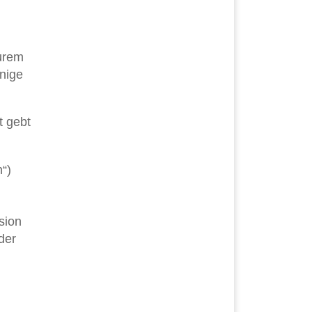
urem
inige
t gebt
n“)
sion
der