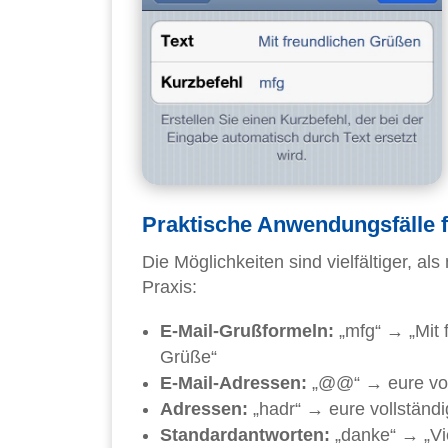
Praktische Anwendungsfälle 
Die Möglichkeiten sind vielfältiger, a
Praxis:
E-Mail-Grußformeln:
„mfg“ → „Mit 
Grüße“
E-Mail-Adressen:
„@@“ → eure vol
Adressen:
„hadr“ → eure vollständi
Standardantworten:
„danke“ → „Vie