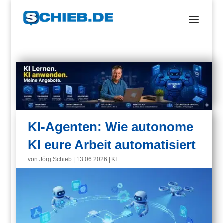
KI-Agenten: Wie autonome
KI eure Arbeit automatisiert
von
Jörg Schieb
|
13.06.2026
|
KI