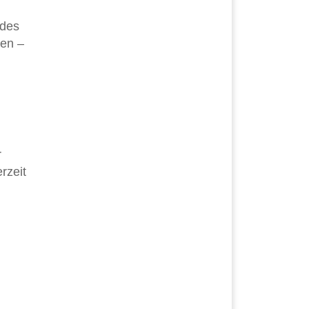
 des
len –
r
rzeit