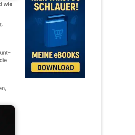
d wie
t-
ount+
die
en,