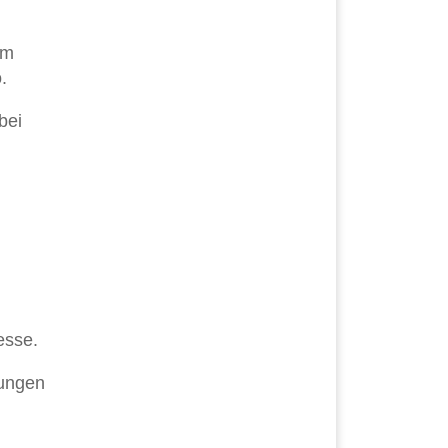
om
.
bei
esse.
nungen