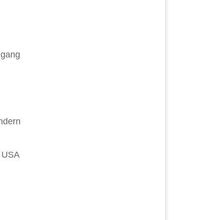
Zugang
ondern
n USA