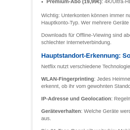
Premium-Abo (19,99€)
: 4K/Ultra-H
Wichtig: Unterkonten können immer nu
Hauptkonto-Typ. Wer mehrere Geräte pa
Downloads für Offline-Viewing sind ab
schlechter Internetverbindung.
Hauptstandort-Erkennung: So
Netflix nutzt verschiedene Technologi
WLAN-Fingerprinting
: Jedes Heimnet
erkennt, ob ihr vom gewohnten Stando
IP-Adresse und Geolocation
: Regel
Geräteverhalten
: Welche Geräte wer
aus.