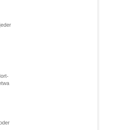
jeder
ort-
etwa
oder