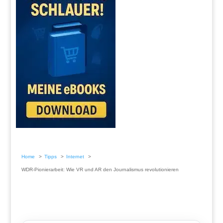
Home
Tipps
Internet
WDR-Pionierarbeit: Wie VR und AR den Journalismus revolutionieren