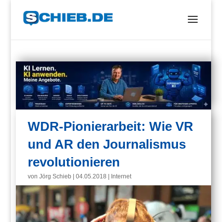
WDR-Pionierarbeit: Wie VR
und AR den Journalismus
revolutionieren
von
Jörg Schieb
|
04.05.2018
|
Internet