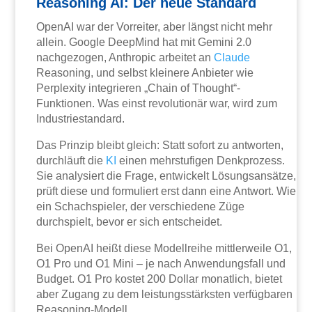
Reasoning AI: Der neue Standard
OpenAI war der Vorreiter, aber längst nicht mehr
allein. Google DeepMind hat mit Gemini 2.0
nachgezogen, Anthropic arbeitet an
Claude
Reasoning, und selbst kleinere Anbieter wie
Perplexity integrieren „Chain of Thought“-
Funktionen. Was einst revolutionär war, wird zum
Industriestandard.
Das Prinzip bleibt gleich: Statt sofort zu antworten,
durchläuft die
KI
einen mehrstufigen Denkprozess.
Sie analysiert die Frage, entwickelt Lösungsansätze,
prüft diese und formuliert erst dann eine Antwort. Wie
ein Schachspieler, der verschiedene Züge
durchspielt, bevor er sich entscheidet.
Bei OpenAI heißt diese Modellreihe mittlerweile O1,
O1 Pro und O1 Mini – je nach Anwendungsfall und
Budget. O1 Pro kostet 200 Dollar monatlich, bietet
aber Zugang zu dem leistungsstärksten verfügbaren
Reasoning-Modell.