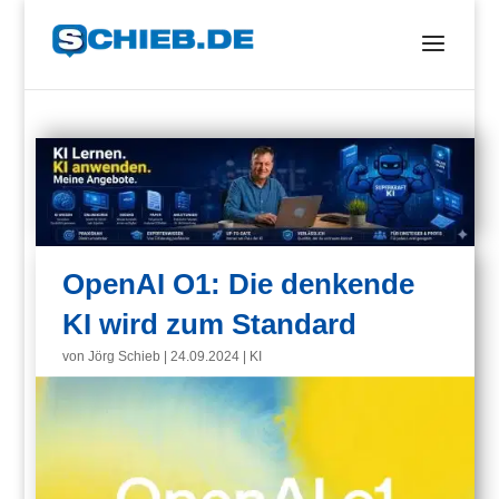
OpenAI O1: Die denkende
KI wird zum Standard
von
Jörg Schieb
|
24.09.2024
|
KI