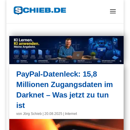
PayPal-Datenleck: 15,8
Millionen Zugangsdaten im
Darknet – Was jetzt zu tun
ist
von
Jörg Schieb
|
20.08.2025
|
Internet