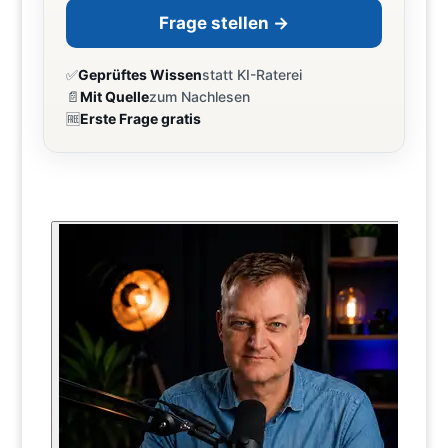
Frage stellen →
✅
Geprüftes Wissen
statt KI-Raterei
📄
Mit Quelle
zum Nachlesen
🆓
Erste Frage gratis