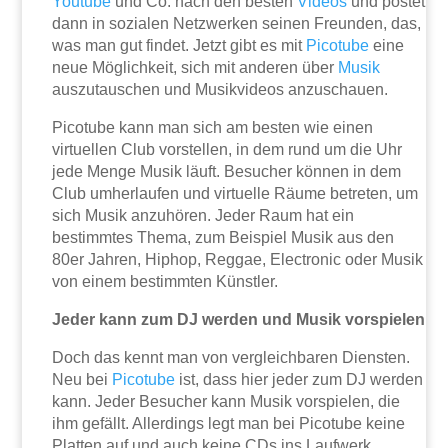
Youtube
und Co. nach den besten
Videos
und postet
dann in sozialen Netzwerken seinen Freunden, das,
was man gut findet. Jetzt gibt es mit
Picotube
eine
neue Möglichkeit, sich mit anderen über
Musik
auszutauschen und Musikvideos anzuschauen.
Picotube kann man sich am besten wie einen
virtuellen Club vorstellen, in dem rund um die Uhr
jede Menge Musik läuft. Besucher können in dem
Club umherlaufen und virtuelle Räume betreten, um
sich Musik anzuhören. Jeder Raum hat ein
bestimmtes Thema, zum Beispiel Musik aus den
80er Jahren, Hiphop, Reggae, Electronic oder Musik
von einem bestimmten Künstler.
Jeder kann zum DJ werden und Musik vorspielen
Doch das kennt man von vergleichbaren Diensten.
Neu bei
Picotube
ist, dass hier jeder zum DJ werden
kann. Jeder Besucher kann Musik vorspielen, die
ihm gefällt. Allerdings legt man bei Picotube keine
Platten auf und auch keine CDs ins Laufwerk,