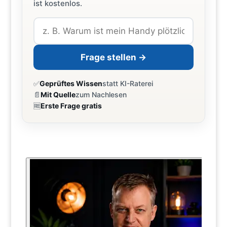
ist kostenlos.
Frage stellen →
✅
Geprüftes Wissen
statt KI-Raterei
📄
Mit Quelle
zum Nachlesen
🆓
Erste Frage gratis