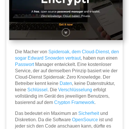
Die Macher von
Spideroak, dem Cloud-Dienst, den
sogar Edward Snowden vertraut
, haben nun einen
Passwort
Manager entwickelt. Eine kostenloser
Service, der auf demselben Prinzip basiert wie der
Cloud-Dienst Spideroak: Zero Knowledge. Der
Betreiber kennt keine
Daten
, keine Datenstruktur,
keine
Schlüssel
. Die
Verschlüsselung
erfolgt
vollständig im Gerät des jeweiligen Benutzers,
basierend auf dem
Crypton Framework
.
Das bedeutet ein Maximum an
Sicherheit
und
Diskretion. Da die Software
OpenSource
ist und
jeder sich den Code anschauen kann, dürfte es