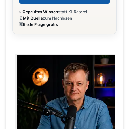
✅
Geprüftes Wissen
statt KI-Raterei
📄
Mit Quelle
zum Nachlesen
🆓
Erste Frage gratis