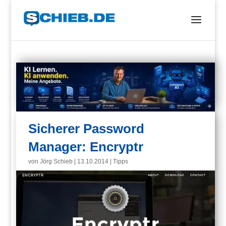
Sicherer Password
Manager: Encryptr
von
Jörg Schieb
|
13.10.2014
|
Tipps