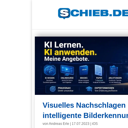
Visuelles Nachschlagen b
intelligente Bilderkenn
von
Andreas Erle
|
17.07.2023
|
iOS