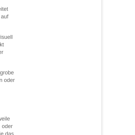
itet
 auf
isuell
kt
er
 grobe
en oder
eile
n oder
ie das