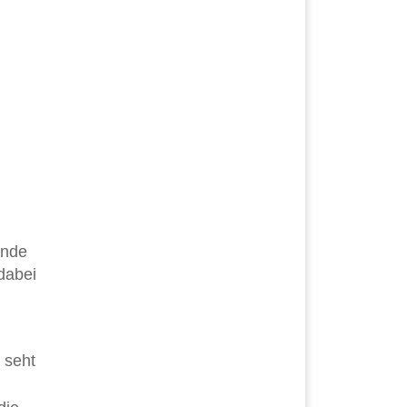
ende
dabei
 seht