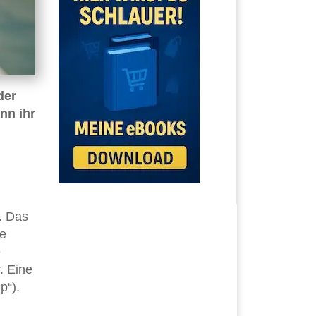
der
nn ihr
. Das
se
e
. Eine
p“).