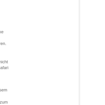
xe
ren.
nicht
afari
esem
 zum