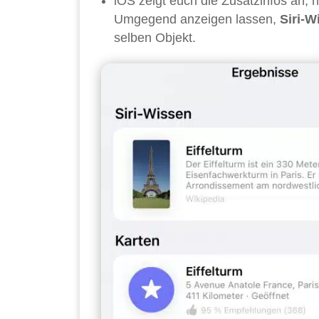
iOS zeigt euch die Zusatzinfos an, n
Umgegend anzeigen lassen,
Siri-W
selben Objekt.