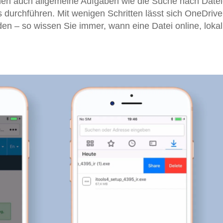
nnen auch allgemeine Aufgaben wie die Suche nach Date
s durchführen. Mit wenigen Schritten lässt sich OneDrive
n – so wissen Sie immer, wann eine Datei online, lokal