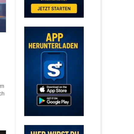
em
ch